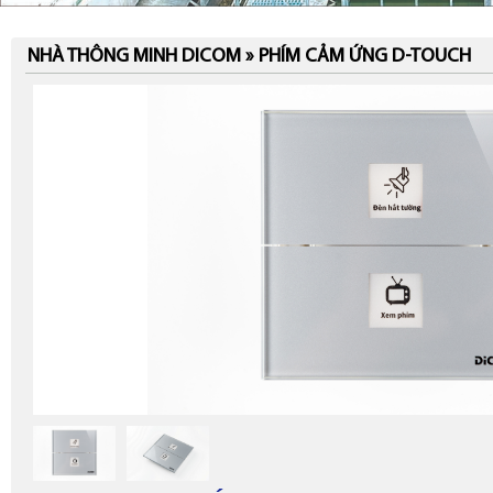
NHÀ THÔNG MINH DICOM » PHÍM CẢM ỨNG D-TOUCH