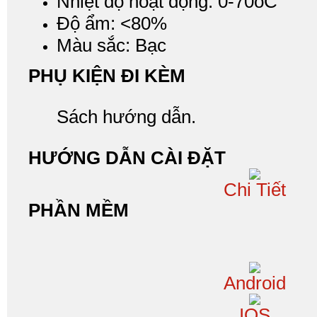
Nhiệt độ hoạt động: 0-70oC
Độ ẩm: <80%
Màu sắc: Bạc
PHỤ KIỆN ĐI KÈM
Sách hướng dẫn.
HƯỚNG DẪN CÀI ĐẶT
Chi Tiết
PHẦN MỀM
Android
IOS