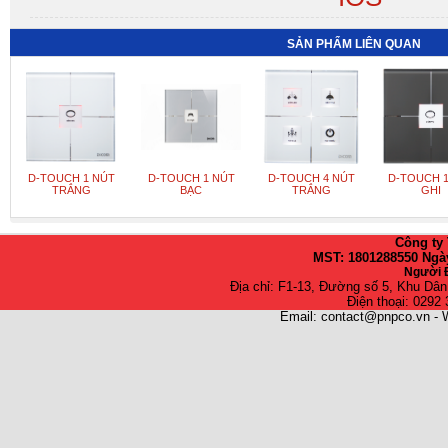
SẢN PHẨM LIÊN QUAN
D-TOUCH 1 NÚT
D-TOUCH 1 NÚT
D-TOUCH 4 NÚT
D-TOUCH 1
TRẮNG
BẠC
TRẮNG
GHI
Công ty
MST: 1801288550 Ngày
Người Đ
Địa chỉ: F1-13, Đường số 5, Khu Dâ
Điện thoại: 0292
Email: contact@pnpco.vn - 